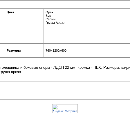
Цвет
Орех
Бук
Серый
Груша Арозо
Размеры
760x1200x600
 Столешница и боковые опоры - ЛДСП 22 мм, кромка - ПВХ. Размеры: шир
 груша арозо.