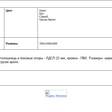
Цвет
Орех
Бук
Серый
Груша Арозо
Размеры
760x1400x600
 Столешница и боковые опоры - ЛДСП 22 мм, кромка - ПВХ. Размеры: шир
 груша арозо.